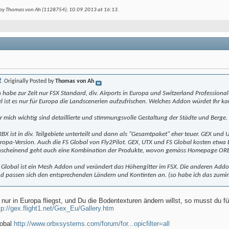
 by Thomas von Ah (1128754); 10.09.2013 at
16:13
.
Originally Posted by
Thomas von Ah
h habe zur Zeit nur FSX Standard, div. Airports in Europa und Switzerland Professional i
el ist es nur für Europa die Landscenerien aufzufrischen. Welches Addon würdet Ihr ka
r mich wichtig sind detaillierte und stimmungsvolle Gestaltung der Städte und Berge.
BX ist in div. Teilgebiete unterteilt und dann als "Gesamtpaket" eher teuer. GEX und U
ropa-Version. Auch die FS Global von Fly2Pilot. GEX, UTX und FS Global kosten etwa 
scheinend geht auch eine Kombination der Produkte, wovon gemäss Homepage ORBX 
 Global ist ein Mesh Addon und verändert das Höhengitter im FSX. Die anderen Add
d passen sich den entsprechenden Ländern und Kontinten an. (so habe ich das zumin
ur in Europa fliegst, und Du die Bodentexturen ändern willst, so musst du für
tp://gex.flight1.net/Gex_Eu/Gallery.htm
lobal
http://www.orbxsystems.com/forum/for...opicfilter=all