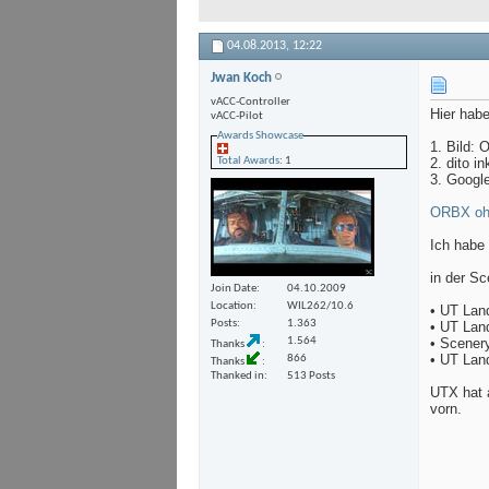
04.08.2013,
12:22
Jwan Koch
vACC-Controller
Hier habe
vACC-Pilot
Awards Showcase
1. Bild:
Total Awards
: 1
2. dito i
3. Googl
ORBX ohn
Ich habe
in der Sc
Join Date
04.10.2009
Location
WIL262/10.6
• UT Lan
Posts
1.363
• UT Lan
• Scener
1.564
Thanks
• UT Lan
866
Thanks
Thanked in
513 Posts
UTX hat 
vorn.