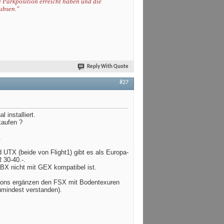
e Parkposition erreicht haben und die
ubsen."
Reply With Quote
#27
 installiert.
kaufen ?
.
d UTX (beide von Flight1) gibt es als Europa-
 30-40.-.
X nicht mit GEX kompatibel ist.
ddons ergänzen den FSX mit Bodentexuren
umindest verstanden).