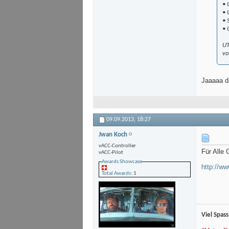
• 
• 
• 
• 
UT
vo
Jaaaaa d
09.09.2013,
18:27
Jwan Koch
vACC-Controller
Für Alle 
vACC-Pilot
Awards Showcase
http://w
Total Awards
: 1
Viel Spass