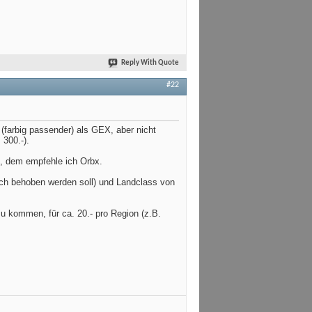
Reply With Quote
#22
 (farbig passender) als GEX, aber nicht
 300.-).
t, dem empfehle ich Orbx.
ch behoben werden soll) und Landclass von
u kommen, für ca. 20.- pro Region (z.B.