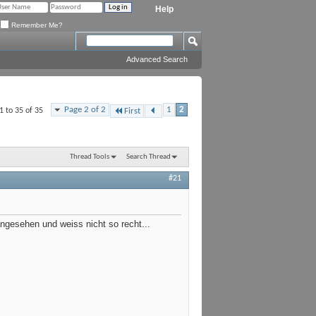
Help
Remember Me?
Advanced Search
Page 2 of 2
1
2
1 to 35 of 35
First
Thread Tools
Search Thread
#21
angesehen und weiss nicht so recht...