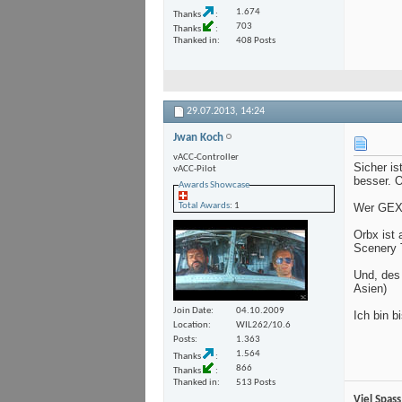
1.674
Thanks
703
Thanks
Thanked in
408 Posts
29.07.2013,
14:24
Jwan Koch
vACC-Controller
Sicher is
vACC-Pilot
besser. O
Awards Showcase
Total Awards
: 1
Wer GEX 
Orbx ist
Scenery 
Und, des
Asien)
Join Date
04.10.2009
Ich bin bi
Location
WIL262/10.6
Posts
1.363
1.564
Thanks
866
Thanks
Thanked in
513 Posts
Viel Spass