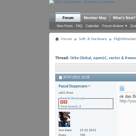
Forum
Member Map
What's New?
New Posts
FAQ
Calendar
Forum Actions
Qui
Forum
Soft- & Hardware
FlightSimulat
Thread:
Orbx Global, openLC, vector & freew
29.07.2013,
12:26
Pascal Doppmann
vACC-Pilot
ok das Bi
Awards Showcase
http://y
Total Awards
: 2
Join Date
25.02.2012
Posts
700