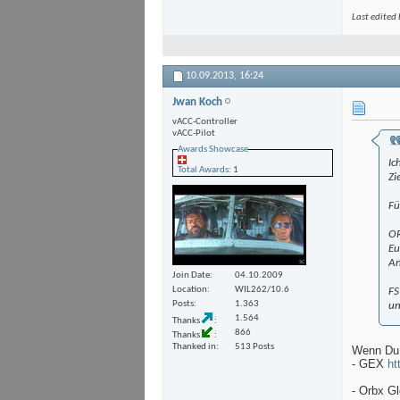
Last edited
10.09.2013,
16:24
Jwan Koch
vACC-Controller
vACC-Pilot
Awards Showcase
Ic
Total Awards
: 1
Zi
Fü
OR
Eu
An
Join Date
04.10.2009
Location
WIL262/10.6
FS
Posts
1.363
un
1.564
Thanks
866
Thanks
Thanked in
513 Posts
Wenn Du n
- GEX
ht
- Orbx G