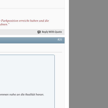
e Parkposition erreicht haben und die
ubsen."
Reply With Quote
#25
kommen nahe an die Realität heran.