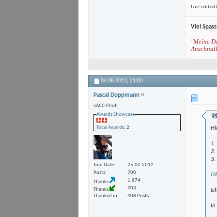
Last edited
Viel Spass
"Meine Da
Anschnall
04.08.2013,
21:03
Pascal Doppmann
vACC-Pilot
Awards Showcase
Total Awards
: 2
Hi
1.
2.
3.
Join Date
25.02.2012
Posts
700
OR
1.674
Thanks
703
Ic
Thanks
Thanked in
408 Posts
in