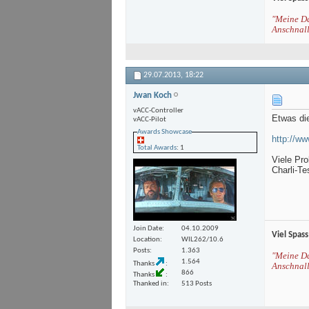
"Meine Da
Anschnall
29.07.2013,
18:22
Jwan Koch
vACC-Controller
Etwas di
vACC-Pilot
Awards Showcase
http://w
Total Awards
: 1
Viele Pr
Charli-Te
Join Date
04.10.2009
Viel Spass
Location
WIL262/10.6
Posts
1.363
"Meine Da
1.564
Thanks
Anschnall
866
Thanks
Thanked in
513 Posts