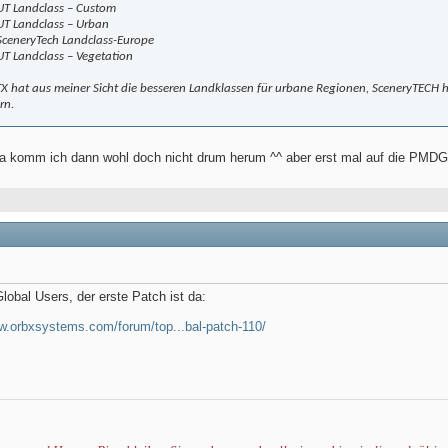
UT Landclass – Custom
UT Landclass – Urban
SceneryTech Landclass-Europe
UT Landclass – Vegetation
X hat aus meiner Sicht die besseren Landklassen für urbane Regionen, SceneryTECH ha
rn.
a komm ich dann wohl doch nicht drum herum ^^ aber erst mal auf die PMD
Global Users, der erste Patch ist da:
ww.orbxsystems.com/forum/top...bal-patch-110/