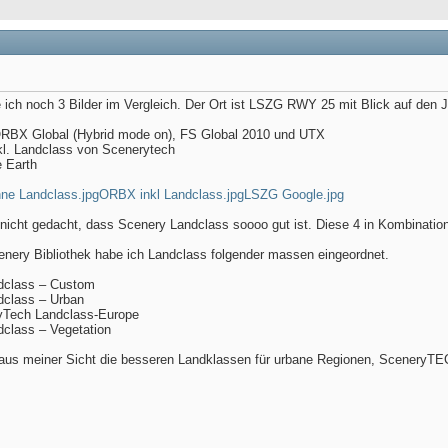
 ich noch 3 Bilder im Vergleich. Der Ort ist LSZG RWY 25 mit Blick auf den J
 ORBX Global (Hybrid mode on), FS Global 2010 und UTX
nkl. Landclass von Scenerytech
e Earth
e Landclass.jpg
ORBX inkl Landclass.jpg
LSZG Google.jpg
 nicht gedacht, dass Scenery Landclass soooo gut ist. Diese 4 in Kombinatio
enery Bibliothek habe ich Landclass folgender massen eingeordnet.
dclass – Custom
dclass – Urban
yTech Landclass-Europe
dclass – Vegetation
aus meiner Sicht die besseren Landklassen für urbane Regionen, SceneryTECH