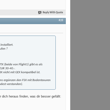
Reply With Quote
#28
nstalliert.
ufen ?
TX (beide von Flight1) gibt es als
EUR 30-40.-.
nicht mit GEX kompatibel ist.
ons ergänzen den FSX mit Bodentexuren
dest verstanden).
 dich heraus finden, was dir besser gefällt: