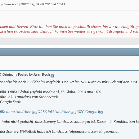
 by Jwan Koch (1089659); 04.08.2013 at
13:41
.
men und Herren. Bitte bleiben Sie noch angeschnallt sitzen, bis wir die endgültig
zeichen erloschen sind. Danach können Sie wieder
wie gewohnt
drängeln und sch
Originally Posted by
Jwan Koch
er habe ich noch 3 Bilder im Vergleich. Der Ort ist LSZG RWY 25 mit Blick auf den Jura.
 Bild: ORBX Global (Hybrid mode on), FS Global 2010 und UTX
 dito inkl. Landclass von Scenerytech
 Google Earth
BX ohne Landclass.jpg
ORBX inkl Landclass.jpg
LSZG Google.jpg
h habe nicht gedacht, dass Scenery Landclass soooo gut ist. Diese 4 in Kombination 
 der Scenery Bibliothek habe ich Landclass folgender massen eingeordnet.