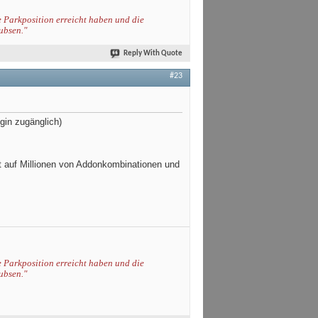
e Parkposition erreicht haben und die
ubsen."
Reply With Quote
#23
gin zugänglich)
t auf Millionen von Addonkombinationen und
e Parkposition erreicht haben und die
ubsen."