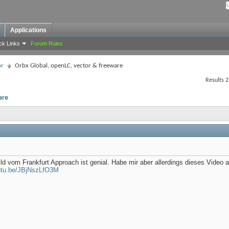
Applications
ck Links
Forum Rules
or
Orbx Global, openLC, vector & freeware
Results 2
are
ld vom Frankfurt Approach ist genial. Habe mir aber allerdings dieses Video 
outu.be/JBjNszLfO3M