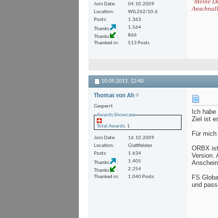
"Meine Da
Join Date
04.10.2009
Anschnall
Location
WIL262/10.6
Posts
1.363
1.564
Thanks
866
Thanks
Thanked in
513 Posts
10.09.2013,
12:40
Thomas von Ah
Gesperrt
Ich habe 
Awards Showcase
Ziel ist 
Total Awards
: 1
Für mich 
Join Date
16.10.2009
Location
Glattfelden
ORBX ist 
Posts
1.634
Version.
1.405
Anschein
Thanks
2.254
Thanks
FS Globa
Thanked in
1.040 Posts
und pass