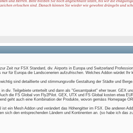
men und Herren. Bitte bleiben Sie noch angeschnallt sitzen, bis wir die endgültig
zeichen erloschen sind. Danach können Sie wieder
wie gewohnt
drängeln und sch
zur Zeit nur FSX Standard, div. Airports in Europa und Switzerland Professional
es nur für Europa die Landscenerien aufzufrischen. Welches Addon würdet Ihr 
wichtig sind detaillierte und stimmungsvolle Gestaltung der Städte und Berge
in div. Teilgebiete unterteilt und dann als "Gesamtpaket" eher teuer. GEX un
 Auch die FS Global von Fly2Pilot. GEX, UTX und FS Global kosten etwa EUR
end geht auch eine Kombination der Produkte, wovon gemäss Homepage ORB
l ist ein Mesh Addon und verändert das Höhengitter im FSX. Die anderen A
en sich den entsprechenden Ländern und Kontinenten an. (so habe ich das z