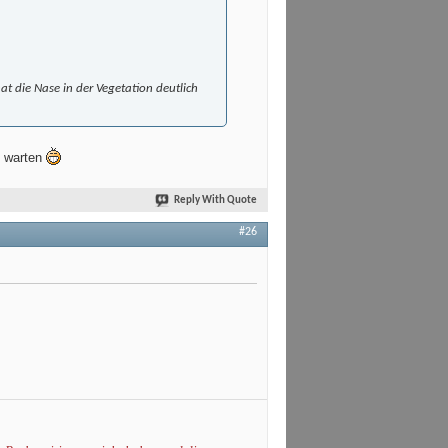
t die Nase in der Vegetation deutlich
G warten
Reply With Quote
#26