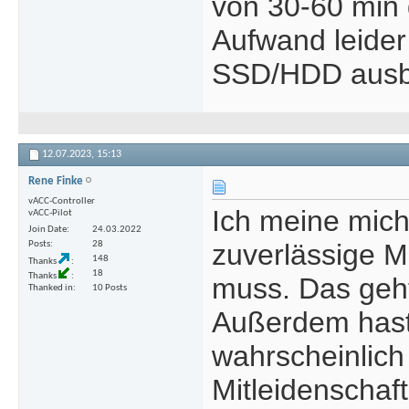
von 30-60 min 
Aufwand leider 
SSD/HDD ausba
12.07.2023,
15:13
Rene Finke
vACC-Controller
Ich meine mich
vACC-Pilot
Join Date
24.03.2022
zuverlässige 
Posts
28
148
Thanks
18
Thanks
muss. Das geht
Thanked in
10 Posts
Außerdem hast
wahrscheinlich
Mitleidenschaf