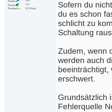
934
Thanks
Sofern du nich
717
Thanks
Thanked in
373 Posts
du es schon fa
schlicht zu ko
Schaltung raus
Zudem, wenn da
werden auch d
beeinträchtigt
erschwert.
Grundsätzlich i
Fehlerquelle No