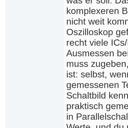
was er soll. Da
komplexeren Ba
nicht weit kom
Oszilloskop ge
recht viele ICs/
Ausmessen bei
muss zugeben, 
ist: selbst, we
gemessenen Tei
Schaltbild kenn
praktisch geme
in Parallelsch
Werte, und du 