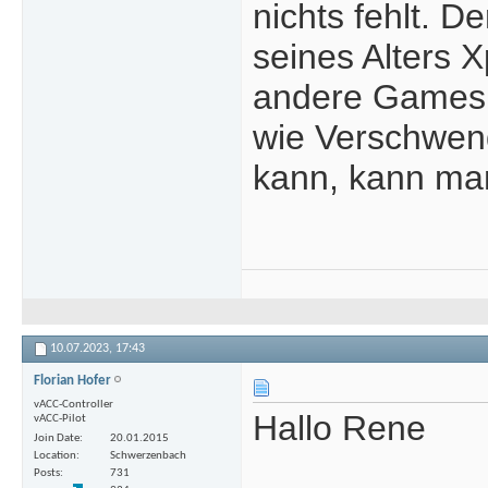
nichts fehlt. D
seines Alters 
andere Games s
wie Verschwen
kann, kann ma
10.07.2023,
17:43
Florian Hofer
vACC-Controller
Hallo Rene
vACC-Pilot
Join Date
20.01.2015
Location
Schwerzenbach
Posts
731