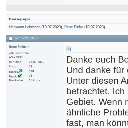
Danksagungen
Hermann Lehmann
(10.07.2023),
Rene Finke
(10.07.2023)
10.07.2023,
10:31
Rene Finke
vACC-Controller
Danke euch Be
vACC-Pilot
Join Date
24.03.2022
Und danke für 
Posts
28
148
Thanks
18
Thanks
Unter diesen A
Thanked in
10 Posts
betrachtet. Ich
Gebiet. Wenn 
ähnliche Probl
fast, man könn