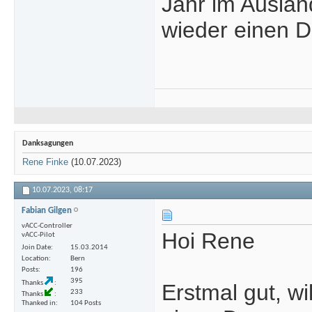
Jahr im Auslan
wieder einen D
Danksagungen
Rene Finke
(10.07.2023)
10.07.2023,
08:17
Fabian Gilgen
vACC-Controller
Hoi Rene
vACC-Pilot
Join Date
15.03.2014
Location
Bern
Posts
196
395
Thanks
Erstmal gut, wi
233
Thanks
Thanked in
104 Posts