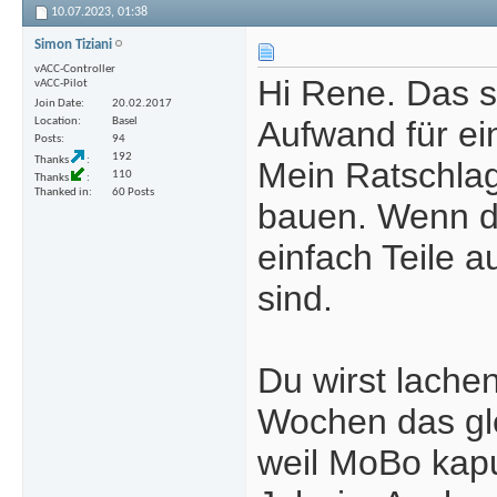
10.07.2023,
01:38
Simon Tiziani
vACC-Controller
Hi Rene. Das sc
vACC-Pilot
Join Date
20.02.2017
Aufwand für ei
Location
Basel
Posts
94
192
Thanks
Mein Ratschla
110
Thanks
Thanked in
60 Posts
bauen. Wenn d
einfach Teile 
sind.
Du wirst lache
Wochen das gle
weil MoBo kaput