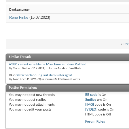
Danksagungen
Rene Finke
(15.07.2023)
«
Pre
Similar Threads
A380 rammt eine kleine Maschine auf dem Rollfeld
By Mauro Gerber (1175094) in forum Aviation Smalltalk
VFR
Gletscherlandung auf dem Petersgrat
By Jwan Koch (1089659) in forum vACC Schweiz Events
Posting Permissions
You
may not
post new threads
BB code
is
On
You
may not
post replies
Smilies
are
On
You
may not
post attachments
[IMG]
code is
On
You
may not
edit your posts
[VIDEO]
code is
On
HTML code is
Off
Forum Rules