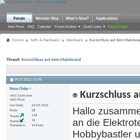
Forum
Member Map
What's New?
Applications
New Posts
FAQ
Calendar
Forum Actions
Quick Links
Forum Rules
Forum
Soft- & Hardware
Hardware
Kurzschluss auf dem Mainboa
Thread:
Kurzschluss auf dem Mainboard
09.07.2023,
11:06
Rene Finke
Kurzschluss 
vACC-Controller
vACC-Pilot
Join Date
24.03.2022
Hallo zusammen
Posts
28
148
Thanks
an die Elektro
18
Thanks
Thanked in
10 Posts
Hobbybastler u