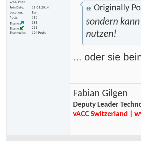
vACC-Pilot
Originally P
Join Date
15.03.2014
Location
Bern
Posts
196
sondern kann 
395
Thanks
233
Thanks
nutzen!
Thanked in
104 Posts
... oder sie b
Fabian Gilgen
Deputy Leader Techn
vACC Switzerland
|
w