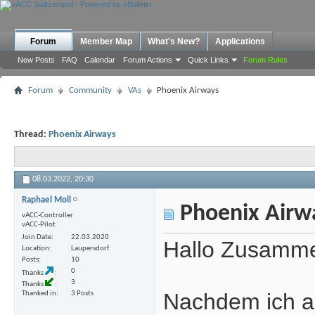
Forum
Member Map
What's New?
Applications
New Posts
FAQ
Calendar
Forum Actions
Quick Links
Forum Rules
Forum
Community
VAs
Phoenix Airways
Thread:
Phoenix Airways
08.03.2022,
20:30
Raphael Moll
Phoenix Airw
vACC-Controller
vACC-Pilot
Join Date
22.03.2020
Hallo Zusam
Location
Laupersdorf
Posts
10
0
Thanks
3
Thanks
Nachdem ich au
Thanked in
3 Posts