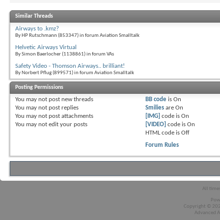
Similar Threads
Airways to .kmz?
By HP Rutschmann (853347) in forum Aviation Smalltalk
Helvetic Airways Virtual
By Simon Baerlocher (1138861) in forum VAs
Safety Video - Thomson Airways.. brilliant!
By Norbert Pflug (899571) in forum Aviation Smalltalk
Posting Permissions
You
may not
post new threads
BB code
is
On
You
may not
post replies
Smilies
are
On
You
may not
post attachments
[IMG]
code is
On
You
may not
edit your posts
[VIDEO]
code is
On
HTML code is
Off
Forum Rules
All time
Pow
Copyright © 2026
Advanced A