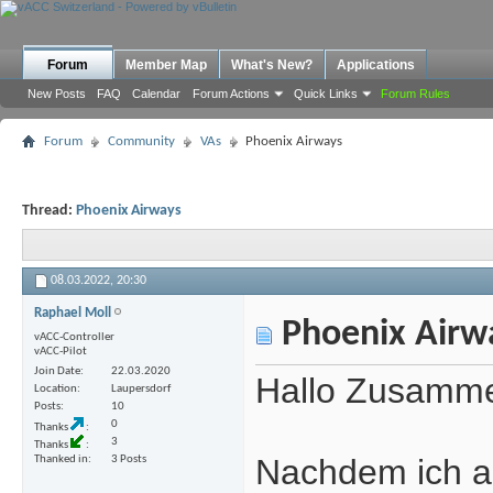
Forum
Member Map
What's New?
Applications
New Posts
FAQ
Calendar
Forum Actions
Quick Links
Forum Rules
Forum
Community
VAs
Phoenix Airways
Thread:
Phoenix Airways
08.03.2022,
20:30
Raphael Moll
Phoenix Airw
vACC-Controller
vACC-Pilot
Join Date
22.03.2020
Hallo Zusam
Location
Laupersdorf
Posts
10
0
Thanks
3
Thanks
Nachdem ich au
Thanked in
3 Posts