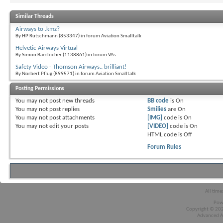
Similar Threads
Airways to .kmz?
By HP Rutschmann (853347) in forum Aviation Smalltalk
Helvetic Airways Virtual
By Simon Baerlocher (1138861) in forum VAs
Safety Video - Thomson Airways.. brilliant!
By Norbert Pflug (899571) in forum Aviation Smalltalk
Posting Permissions
You
may not
post new threads
BB code
is
On
You
may not
post replies
Smilies
are
On
You
may not
post attachments
[IMG]
code is
On
You
may not
edit your posts
[VIDEO]
code is
On
HTML code is
Off
Forum Rules
All time
Pow
Copyright © 2026
Advanced A