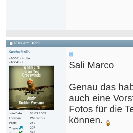
16.03.2021,
16:28
Sascha Stoll
vACC-Controller
Sali Marco
vACC-Pilot
Genau das habe
auch eine Vors
Fotos für die 
Join Date
05.03.2009
können.
Location
Winterthur
Posts
269
207
Thanks
343