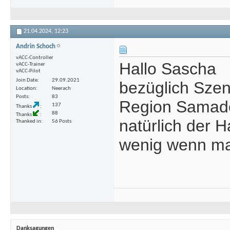
21.04.2024,
12:23
Andrin Schoch
vACC-Controller
Hallo Sascha
vACC-Trainer
vACC-Pilot
Join Date
29.09.2021
bezüglich Szen
Location
Neerach
Posts
83
Region Samade
137
Thanks
88
Thanks
natürlich der H
Thanked in
56 Posts
wenig wenn man
Danksagungen