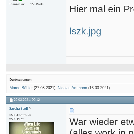
Thanks
Thanked in
150 Posts
Hier mal ein P
lszk.jpg
Danksagungen
Marco Bähler
(27.03.2021),
Nicolas Ammann
(16.03.2021)
20.03.2021,
00:12
Sascha Stoll
vACC-Controller
War wieder etw
vACC-Pilot
(alles work in 