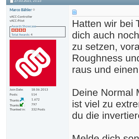
27.03.2021,
21:23
Marco Bähler
vACC-Controller
Hatten wir bei
vACC-Pilot
Awards Showcase
dich auch noc
Total Awards
: 4
zu setzen, vor
Roughness und
raus und einen
Deine Normal M
Join Date
18.06.2013
Posts
514
1.672
ist viel zu ext
Thanks
797
Thanks
Thanked in
332 Posts
du die invertier
Melde dich son