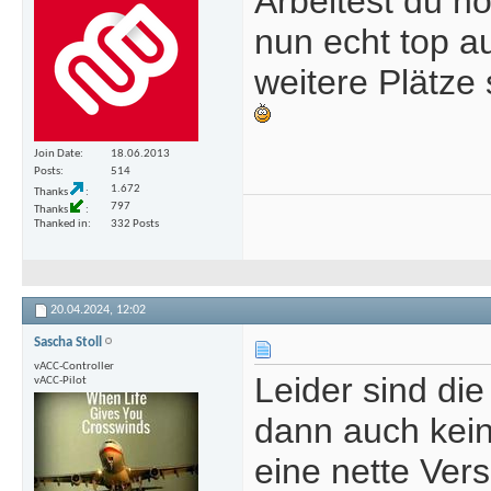
Arbeitest du n
nun echt top a
weitere Plätze
Join Date
18.06.2013
Posts
514
1.672
Thanks
797
Thanks
Thanked in
332 Posts
20.04.2024,
12:02
Sascha Stoll
vACC-Controller
Leider sind die
vACC-Pilot
dann auch keine
eine nette Vers