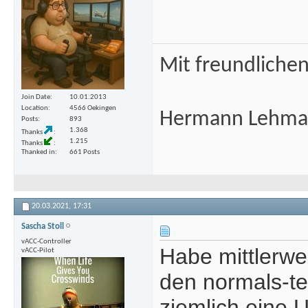
Mit freundliche
Join Date
10.01.2013
Location
4566 Oekingen
Hermann Lehm
Posts
893
1.368
Thanks
1.215
Thanks
Thanked in
661 Posts
20.03.2021,
17:31
Sascha Stoll
vACC-Controller
Habe mittlerwe
vACC-Pilot
den normals-te
ziemlich eine 