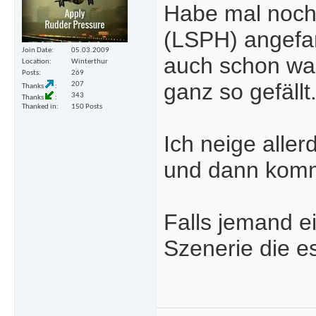
Habe mal noch
(LSPH) angefan
Join Date
05.03.2009
auch schon was 
Location
Winterthur
Posts
269
ganz so gefällt
207
Thanks
343
Thanks
Thanked in
150 Posts
Ich neige aller
und dann komme
Falls jemand e
Szenerie die es