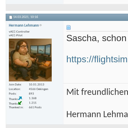
14.03.2021,
10:16
Hermann Lehmann
vACC-Controller
Sascha, schon
vACC-Pilot
https://flightsi
Join Date
10.01.2013
Location
4566 Oekingen
Mit freundliche
Posts
893
1.368
Thanks
1.215
Thanks
Thanked in
661 Posts
Hermann Lehm