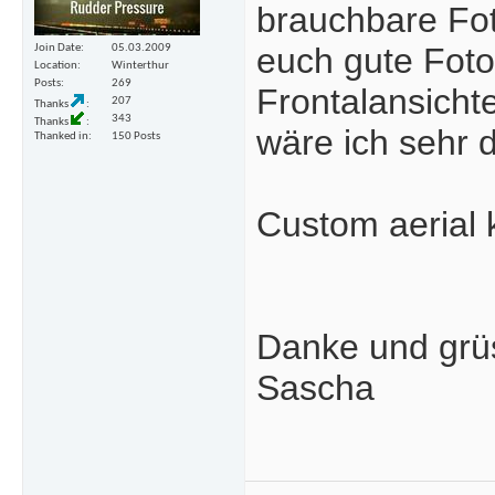
brauchbare Fot
euch gute Fot
Join Date
05.03.2009
Location
Winterthur
Posts
269
Frontalansichte
207
Thanks
343
Thanks
wäre ich sehr 
Thanked in
150 Posts
Custom aerial 
Danke und grü
Sascha