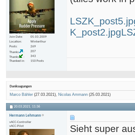
LSZK_post5.jp
K_post2.jpg
LS
Join Date
05.03.2009
Location
Winterthur
Posts
269
207
Thanks
343
Thanks
Thanked in
150 Posts
Danksagungen
Marco Bähler
(27.03.2021),
Nicolas Ammann
(25.03.2021)
20.03.2021,
11:36
Hermann Lehmann
vACC-Controller
Sieht super au
vACC-Pilot