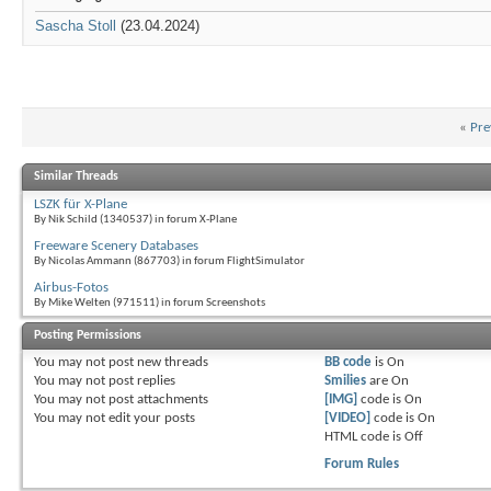
Sascha Stoll
(23.04.2024)
«
Pre
Similar Threads
LSZK für X-Plane
By Nik Schild (1340537) in forum X-Plane
Freeware Scenery Databases
By Nicolas Ammann (867703) in forum FlightSimulator
Airbus-Fotos
By Mike Welten (971511) in forum Screenshots
Posting Permissions
You
may not
post new threads
BB code
is
On
You
may not
post replies
Smilies
are
On
You
may not
post attachments
[IMG]
code is
On
You
may not
edit your posts
[VIDEO]
code is
On
HTML code is
Off
Forum Rules