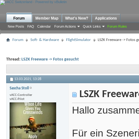
Forum
Member Map
What's New?
Applications
New Posts
FAQ
Calendar
Forum Actions
Quick Links
Forum Rules
Forum
Soft- & Hardware
FlightSimulator
LSZK Freeware -> Fotos g
Thread:
LSZK Freeware -> Fotos gesucht
13.03.2021,
13:28
Sascha Stoll
LSZK Freeware
vACC-Controller
vACC-Pilot
Hallo zusamm
Für ein Szener