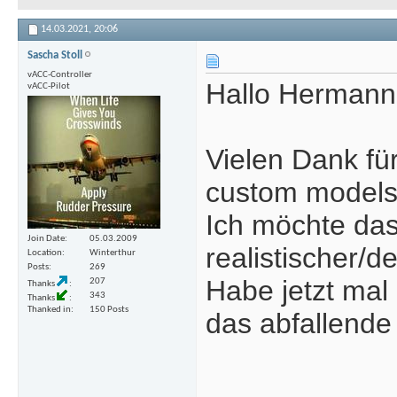
14.03.2021,
20:06
Sascha Stoll
vACC-Controller
Hallo Hermann
vACC-Pilot
Vielen Dank für
custom models 
Ich möchte da
Join Date
05.03.2009
realistischer/d
Location
Winterthur
Posts
269
Habe jetzt mal
207
Thanks
343
Thanks
Thanked in
150 Posts
das abfallende 