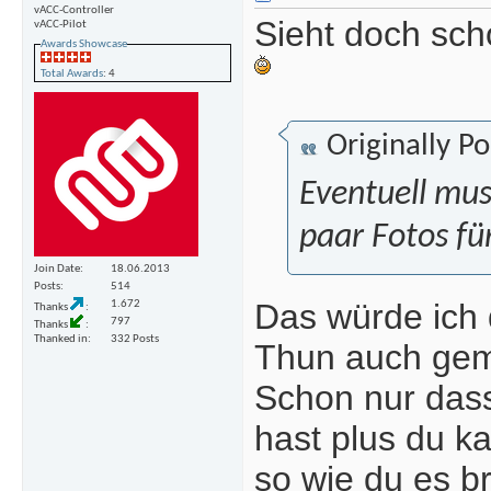
vACC-Controller
Sieht doch sch
vACC-Pilot
Awards Showcase
Total Awards
: 4
Originally P
Eventuell mus
paar Fotos fü
Join Date
18.06.2013
Posts
514
Das würde ich 
1.672
Thanks
797
Thanks
Thanked in
332 Posts
Thun auch gemac
Schon nur dass
hast plus du k
so wie du es b