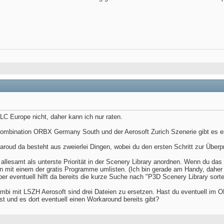
LC Europe nicht, daher kann ich nur raten.
Kombination ORBX Germany South und der Aerosoft Zurich Szenerie gibt es e
roud da besteht aus zweierlei Dingen, wobei du den ersten Schritt zur Überpr
llesamt als unterste Priorität in der Scenery Library anordnen. Wenn du das 
nn mit einem der gratis Programme umlisten. (Ich bin gerade am Handy, daher
ber eventuell hilft da bereits die kurze Suche nach "P3D Scenery Library sorte
ombi mit LSZH Aerosoft sind drei Dateien zu ersetzen. Hast du eventuell im
st und es dort eventuell einen Workaround bereits gibt?