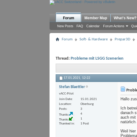
Forum
Member Map
What's New?
New Posts
FAQ
Calendar
Forum Actions
Qui
Forum
Soft- & Hardware
Prepar3D
Thread:
Probleme mit LSGG Szenerien
17.01.2021,
12:22
Stefan Blaettler
Probl
vACC-Pilot
Hallo z
Join Date
15.01.2021
Location
Oberburg
Ich betr
Posts
3
danach s
4
Thanks
auch mit
1
Thanks
natürlich
Thanked in
1 Post
Weil hier
Problema