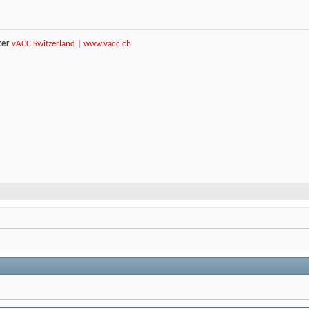
ter
vACC Switzerland |
www.vacc.ch