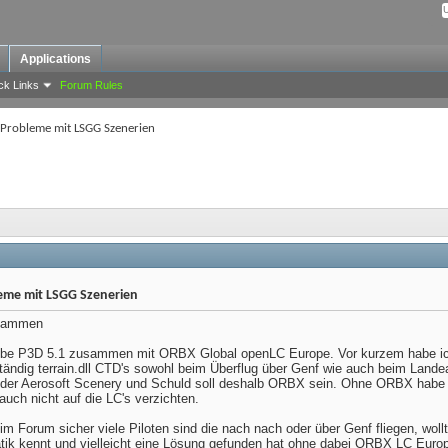
Applications
ck Links
Forum Rules
Probleme mit LSGG Szenerien
eme mit LSGG Szenerien
usammen
eibe P3D 5.1 zusammen mit ORBX Global openLC Europe. Vor kurzem habe i
tändig terrain.dll CTD's sowohl beim Überflug über Genf wie auch beim Lande
 der Aerosoft Scenery und Schuld soll deshalb ORBX sein. Ohne ORBX habe i
 auch nicht auf die LC's verzichten.
 im Forum sicher viele Piloten sind die nach nach oder über Genf fliegen, wol
tik kennt und vielleicht eine Lösung gefunden hat ohne dabei ORBX LC Europ