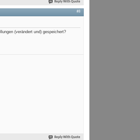
Reply With Quote
#8
llungen (verändert und) gespeichert?
Reply With Quote