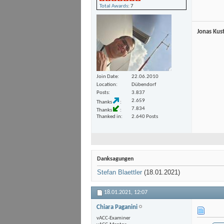
Total Awards
: 7
Jonas Kus
Join Date
22.06.2010
Location
Dübendorf
Posts
3.837
2.659
Thanks
7.834
Thanks
Thanked in
2.640 Posts
Danksagungen
Stefan Blaettler
(18.01.2021)
18.01.2021,
12:07
Chiara Paganini
vACC-Examiner