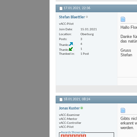
17.01.2021,
22:36
Stefan Blaettler
vACC-Pilot
Hallo Flo
Join Date
15.01.2021
Location
Oberburg
Danke fü
Posts
3
das natür
4
Thanks
1
Gruss
Thanks
Thanked in
1 Post
Stefan
18.01.2021,
08:24
Jonas Kuster
vACC-Examiner
Gibts nic
vACC-Mentor
erkannt w
vACC-Controller
vACC-Pilot
werden.
Awards Showcase