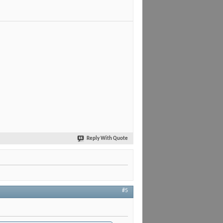
Reply With Quote
#5