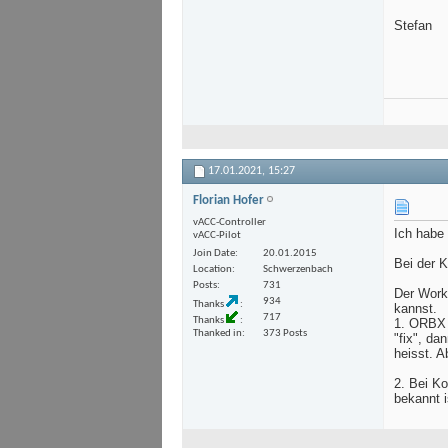
Stefan
17.01.2021,
15:27
Florian Hofer
vACC-Controller
Ich habe 
vACC-Pilot
Join Date
20.01.2015
Bei der 
Location
Schwerzenbach
Posts
731
Der Worka
934
Thanks
kannst.
717
Thanks
1. ORBX a
Thanked in
373 Posts
"fix", da
heisst. A
2. Bei K
bekannt i