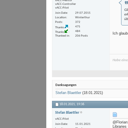
vACC-Mentor
vACC-Controller
vACC-Pilot
Gi
Join Date
29.07.2015
er
Location
Winterthur
üb
Posts
372
475
Thanks
484
Thanks
Ich glaub
Thanked in
206 Posts
Habe einen
Danksagungen
Stefan Blaettler
(18.01.2021)
18.01.2021,
19:36
Stefan Blaettler
vACC-Pilot
@Florian:
Join Date
15.01.2021
Libraries