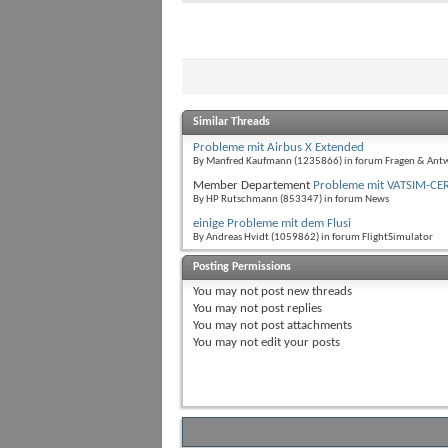
Similar Threads
Probleme mit Airbus X Extended
By Manfred Kaufmann (1235866) in forum Fragen & Ant
Member Departement
Probleme mit VATSIM-CE
By HP Rutschmann (853347) in forum News
einige Probleme mit dem Flusi
By Andreas Hvidt (1059862) in forum FlightSimulator
Posting Permissions
You
may not
post new threads
You
may not
post replies
You
may not
post attachments
You
may not
edit your posts