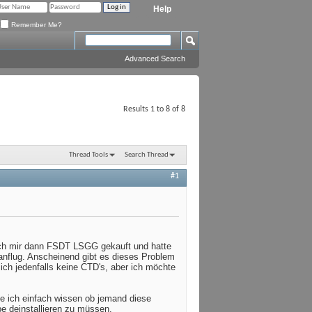
Help
Remember Me?
Advanced Search
Results 1 to 8 of 8
Thread Tools
Search Thread
#1
ch mir dann FSDT LSGG gekauft und hatte
anflug. Anscheinend gibt es dieses Problem
ch jedenfalls keine CTD's, aber ich möchte
lte ich einfach wissen ob jemand diese
e deinstallieren zu müssen.