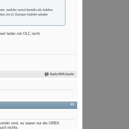
eren, welche sonst bereits als Addon
tion im LC Europe-Gebiet wieder
ert leider mit OLC nicht.
Reply With Quote
#6
 korrekt sind, es waren nur die ORBX
auch nichts.