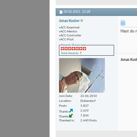
09.02.2021,
22:28
Jonas Kuster
vACC-Examiner
Hast du m
vACC-Mentor
vACC-Controller
vACC-Pilot
Awards Showcase
Total Awards
: 7
Jonas Kus
Join Date
22.06.2010
Location
Dübendorf
Posts
3.837
2.659
Thanks
7.834
Thanks
Thanked in
2.640 Posts