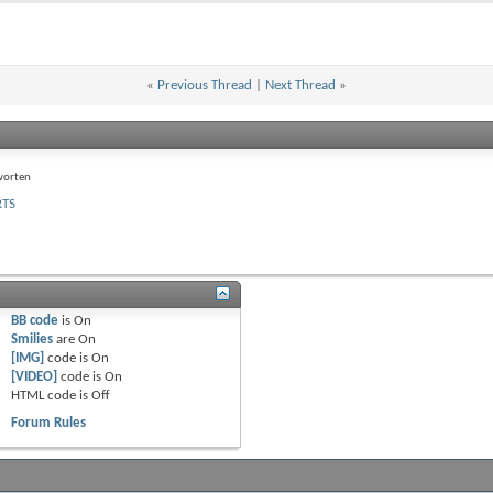
«
Previous Thread
|
Next Thread
»
worten
RTS
BB code
is
On
Smilies
are
On
[IMG]
code is
On
[VIDEO]
code is
On
HTML code is
Off
Forum Rules