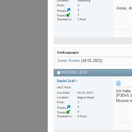
Location
Oberburg
Posts
3
Jonas, du
4
Thanks
1
Thanks
Thanked in
1 Post
Danksagungen
Jonas Kuster
(18.01.2021)
09.02.2021,
20:10
Daniel Graf
vACC-Pilot
Ich habe
Join Date
05.02.2021
(P3Dv5.1
Location
Region Basel
Musste e
Posts
1
0
Thanks
0
Thanks
Thanked in
0 Posts