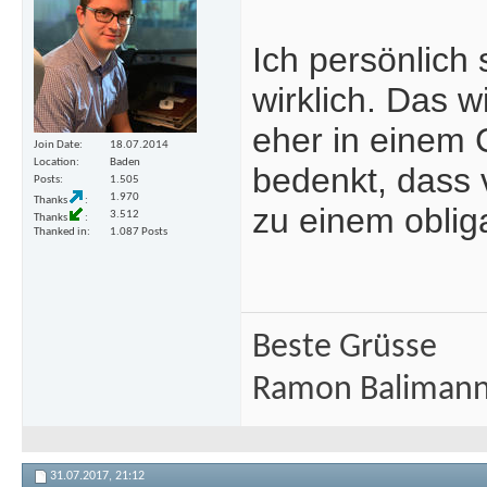
Ich persönlich
wirklich. Das w
eher in einem
Join Date
18.07.2014
Location
Baden
bedenkt, dass 
Posts
1.505
1.970
Thanks
zu einem obliga
3.512
Thanks
Thanked in
1.087 Posts
Beste Grüsse
Ramon Baliman
31.07.2017,
21:12