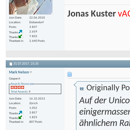
Jonas Kuster
vA
Join Date
22.06.2010
Location
Dübendorf
Posts
3.837
2.659
Thanks
7.833
Thanks
Thanked in
2.640 Posts
31.07.2017,
21:35
Mark Nelson
Gesperrt
Awards Showcase
Originally P
Total Awards
: 4
Auf der Unico
Join Date
16.10.2013
Location
Zürich
Posts
1.052
einigermassen
3.857
Thanks
1.823
Thanks
ähnlichem Ra
Thanked in
807 Posts