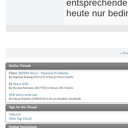
entsprechende
heute nur bedi
«
Pre
Similar Threads
FSInn
VATSIM Voice - Massive Probleme
By Stephan Koenig (944127) in forum Pilot Clients
ES
Voice ATIS
By Nicolas Ammann (867703) in forum ATC Clients
VFR-Voice erlernen
By Fabian Randisi (1080242) in forum Aviation Smalltalk
Tags for this Thread
Unicom
View Tag Cloud
Posting Permissions