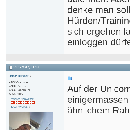
denke man sollt
Hürden/Traini
sich ergehen l
einloggen dürf
31.07.2017,
21:18
Jonas Kuster
vACC-Examiner
Auf der Unicom
vACC-Mentor
vACC-Controller
vACC-Pilot
einigermassen g
Awards Showcase
ähnlichem Rah
Total Awards
: 7