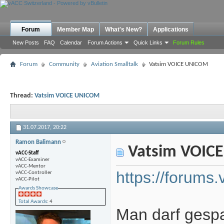
Forum
Member Map
What's New?
Applications
New Posts
FAQ
Calendar
Forum Actions
Quick Links
Forum Rules
Forum
Community
Aviation Smalltalk
Vatsim VOICE UNICOM
Thread:
Vatsim VOICE UNICOM
31.07.2017,
20:22
Ramon Balimann
Vatsim VOIC
vACC-Staff
vACC-Examiner
vACC-Mentor
https://forums
vACC-Controller
vACC-Pilot
Awards Showcase
Total Awards
: 4
Man darf gespa