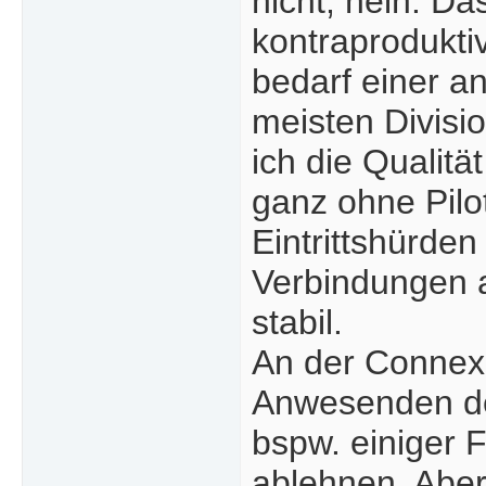
nicht, nein. D
kontraprodukti
bedarf einer a
meisten Divis
ich die Qualitä
ganz ohne Pilo
Eintrittshürden 
Verbindungen a
stabil.
An der Connexi
Anwesenden des
bspw. einiger 
ablehnen. Aber