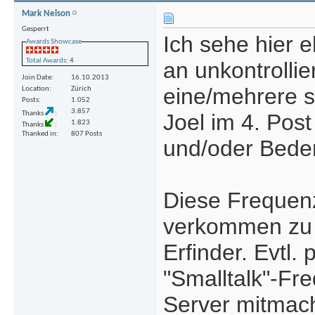
Mark Nelson
Gesperrt
Ich sehe hier 
Awards Showcase
Total Awards
: 4
an unkontrolli
Join Date
16.10.2013
eine/mehrere s
Location
Zürich
Posts
1.052
3.857
Thanks
Joel im 4. Pos
1.823
Thanks
Thanked in
807 Posts
und/oder Beden
Diese Frequenz
verkommen zu l
Erfinder. Evtl.
"Smalltalk"-Fr
Server mitmac