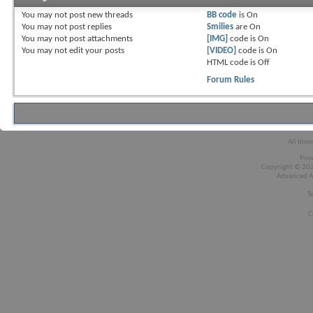
You
may not
post new threads
BB code
is
On
You
may not
post replies
Smilies
are
On
You
may not
post attachments
[IMG]
code is
On
You
may not
edit your posts
[VIDEO]
code is
On
HTML code is
Off
Forum Rules
All time
Pow
Copyright © 2026
Advanced A
T
C