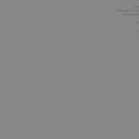
Pow
Copyright © 2026
Advanced A
T
C