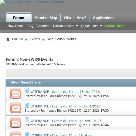
Forum
Member Map
What's New?
Applications
New Posts
FAQ
Calendar
Forum Actions
Quick Links
Forum Rules
Forum
Events
Non-SWISS Events
Forum:
Non-SWISS Events
VATSIM-Events ausserhalb der vACC Schweiz
Title
/
Thread Starter
VATFRANCE - events du 1er au 15 mai 2026
Started by
Jean-Louis Richon (922139)
, 29.04.2026 11:56
VATFRANCE - Events du 16 au 30 Avril 2026
Started by
Jean-Louis Richon (922139)
, 12.04.2026 17:30
VATFRANCE - Events du 1er au 15 Avril 2026
Started by
Jean-Louis Richon (922139)
, 27.03.2026 16:44
VATFRANCE - Events du 16 au 31 Mars.