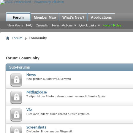
Forum
Member Map
What's New?
Applications
New Posts
FAQ
Calendar
Forum Actions
Quick Links
Forum Rules
Forum
Community
Forum:
Community
Sub-Forums
News
Neuigkeiten aus der vACC Schweiz
Mitflugbörse
Treffpunkt der Piloten, denn zusammen macht's mehr Spass
VAs
Hier kann jede VA einen Thread für sich erstellen
Screenshots
Die besten Bilder aus der Fliegerei!